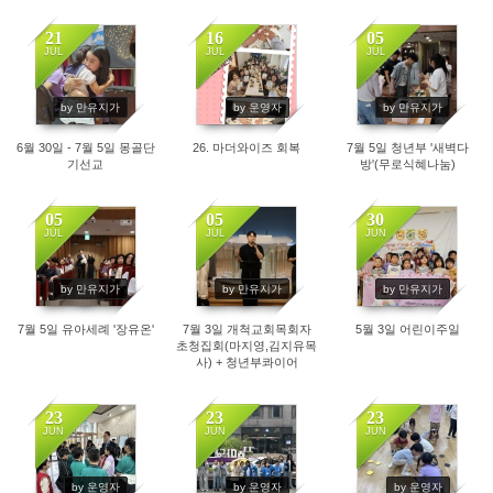
21
16
05
JUL
JUL
JUL
482
517
530
by 만유지가
by 운영자
by 만유지가
6월 30일 - 7월 5일 몽골단
26. 마더와이즈 회복
7월 5일 청년부 '새벽다
기선교
방'(무로식혜나눔)
05
05
30
JUL
JUL
JUN
520
525
618
by 만유지가
by 만유지가
by 만유지가
7월 5일 유아세례 '장유온'
7월 3일 개척교회목회자
5월 3일 어린이주일
초청집회(마지영,김지유목
사) + 청년부콰이어
23
23
23
JUN
JUN
JUN
696
658
605
by 운영자
by 운영자
by 운영자