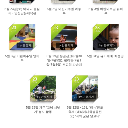
5월 23일(토) 어와나 올림
5월 3일 어린이주일 아동
5월 3일 어린이주일 유치
픽 - 인천남동체육관
부
부
23
23
23
JUN
JUN
JUN
652
626
677
by 운영자
by 만유지가
by 만유지가
5월 3일 어린이주일 영아
6월 19일 몽골선교(6월30
5월 31일 유아세례 '최생명'
부
일-7월5일), 필리핀(7월1
일-7월8일) 선교팀 파송예
배
23
23
JUN
JUN
618
682
by 만유지가
by 만유지가
5월 23일 파주 '교남 시냇
5월 12일 - 13일 '리뉴'전도
가' 봉사 활동
축제 (백석예대학생들전
도) '너의 꿈은 달고나'