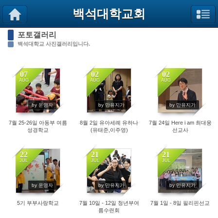
Sketchbook5, 스케치북5
Sketchbook5, 스케치북5
백석대학교회
포토갤러리
백석대학교 사진갤러리입니다.
07
02
02
AUG
AUG
AUG
37
200
223
by 운영자
by 만유지가
by 만유지가
7월 25-26일 아동부 여름
8월 2일 유아세례 유하나
7월 24일 Here i am 최대웅
성경학교
(유태준,이주영)
선교사
22
21
21
JUL
JUL
JUL
388
506
496
by 운영자
by 만유지가
by 만유지가
5기 부부사랑학교
7월 10일 - 12일 청년부여
7월 1일 - 8일 필리핀선교
름수련회