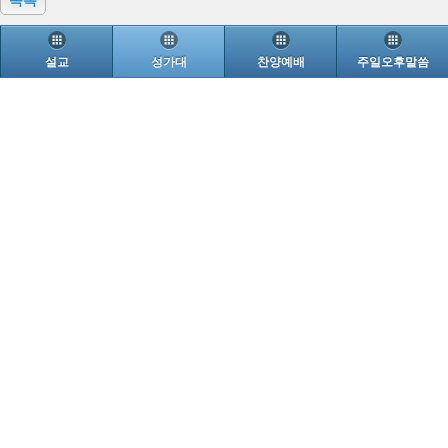
설교
성가대
찬양예배
주일오후말씀