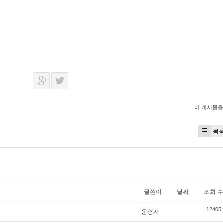
이 게시물을
목
글쓴이
날짜
조회 수
12405
운영자