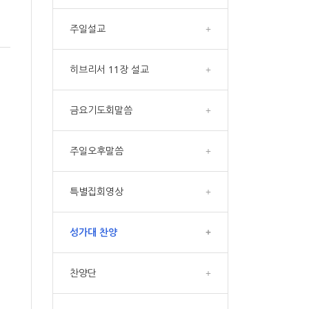
주일설교
+
히브리서 11장 설교
+
금요기도회말씀
+
주일오후말씀
+
특별집회영상
+
성가대 찬양
+
찬양단
+