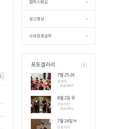
캠퍼스워십
+
광고영상
+
수요성경공부
+
포토갤러리
7월 25-26
록
운영자
2026.08.07
8월 2일 유
만유지가
2026.08.02
7월 24일 H
만유지가