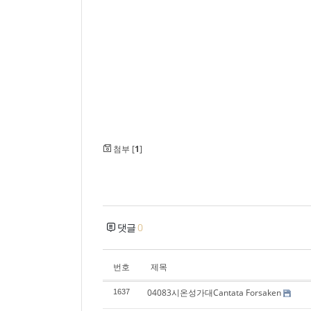
첨부 [
1
]
댓글
0
번호
제목
04083시온성가대Cantata Forsaken
1637