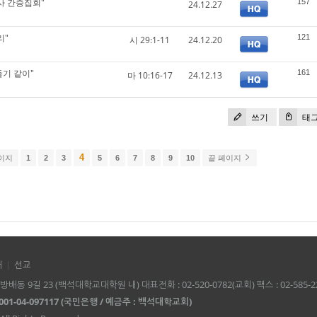
사 간증집회"
157
24.12.27
리"
121
시 29:1-11
24.12.20
둘기 같이"
161
마 10:16-17
24.12.13
쓰기
태
4
이지
1
2
3
5
6
7
8
9
10
끝 페이지
대
선교
배동 9길 23 (백석대학교대학원 내) 대표전화 : 02-520-0782(교회) 팩스 : 02-585-2
001-04-097117 (국민은행 / 예금주 : 백석대학교회)