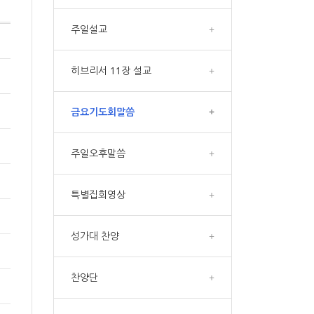
주일설교
+
히브리서 11장 설교
+
금요기도회말씀
+
주일오후말씀
+
특별집회영상
+
성가대 찬양
+
찬양단
+