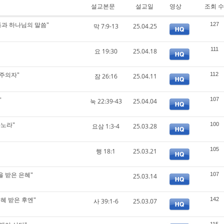
설교본문
설교일
영상
조회 수
통과 하나님의 말씀"
127
막 7:9-13
25.04.25
111
요 19:30
25.04.18
벽주의자"
112
잠 26:16
25.04.11
"
107
눅 22:39-43
25.04.04
하노라"
100
요삼 1:3-4
25.03.28
105
행 18:1
25.03.21
을 받은 은혜"
107
25.03.14
은혜 받은 후엔"
142
사 39:1-6
25.03.07