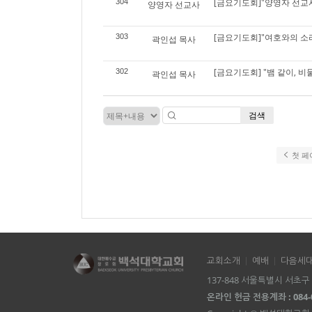
[금요기도회]"양영자 선교
304
양영자 선교사
[금요기도회]"여호와의 소
303
곽인섭 목사
[금요기도회] "뱀 같이, 비
302
곽인섭 목사
검색
첫 페
교회소개
예배
다음세
137-848 서울특별시 서초구 방
온라인 헌금 전용계좌 : 084-