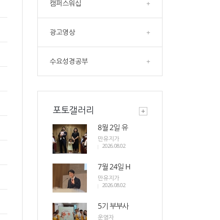
캠퍼스워십
+
광고영상
+
수요성경공부
+
포토갤러리
8월 2일 유
만유지가
2026.08.02
7월 24일 H
만유지가
2026.08.02
5기 부부사
운영자