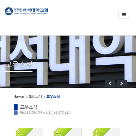
Sketchbook
스케치북5
Sketchbook
스케치북5
교우소식
Home
교회소개
교우소식
교우소식
백석대학교회 교우소식을 안내해드립니다.
15
29
06
OCT
OCT
SEP