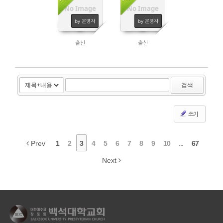
No Image
No Image
4669
2720
by 운영자
by 운영자
출산
출산
검색
쓰기
Prev
1
2
3
4
5
6
7
8
9
10
...
67
Next