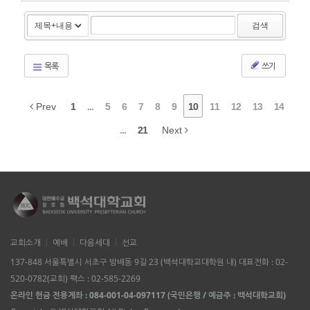
검색
목록
쓰기
Prev
1
...
5
6
7
8
9
10
11
12
13
14
...
21
Next
교회소개
예배
다음세대
선교
137-848 서울특별시 서초구 방배동 9길 23 (백석대학교대학원 내) 대표전화 : 02-
520-0782(교회) 팩스 : 02-585-2269
온라인 헌금 전용계좌 : 084-001-04-097117 (국민은행 / 예금주 : 백석대학교회)