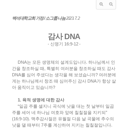
백석대학교회 가정
/
소그룹 나눔
2023. 7.
2
감사
DNA
-
신명기
16:9-12
-
DNA
는 모든 생명체의 설계도입니다
.
하나님께서 인
간을 창조하실 때
,
특별히 여러분을 창조하실 때도 감사
DNA
를 심어 주셨다는 생각을 해 보셨습니까
?
여러분에
게는 하나님께서 창조 때 심어주신 감사
DNA
가 항상 살
아 움직이고 있습니까
?
1.
육적 생명에 대한 감사
“
일곱 주를 셀지니 곡식에 낫을 대는 첫 날부터 일곱
주를 세어 네 하나님 여호와 앞에 칠칠절을 지키되
”
(16:9-10).
맥추감사절은 유월절 다음 날 곡물에 추수의
낫을 댈 때부터
7
주를 계산하여 지키는 칠칠절입니다
.