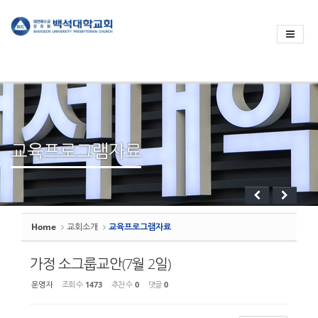
Sketchbook
스케치북5
Sketchbook
스케치북5
교육프로그램자료
Home
교회소개
교육프로그램자료
가정 소그룹교안(7월 2일)
운영자
조회 수
1473
추천 수
0
댓글
0