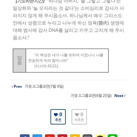
【
기도하는 시간
】
“
하나님 아버지
, ‘
늘 그렇고 그렇다
’
는
일상화와
‘
늘 모자라는 것 같다
’
는 소비심리로 감사가 사
라지지 않게 해 주시옵소서
.
하나님께서 예수 그리스도
안에서 성령으로 누리고 나누게 하신 영육
(
靈肉
)
생명에
대해 범사에 감사
DNA
를 살리고 키우고 고치게 해 주시
옵소서
.”
“
이 백성은 내가 나를 위하여 지었나니 나를
암
찬송하게 하려 함이니라
”
송
(
이사야
43:21).
Prev
가정 소그룹교안(7월 9일)
가정 소그룹교안(6월 25일)
Next
0
0
추천
비추천