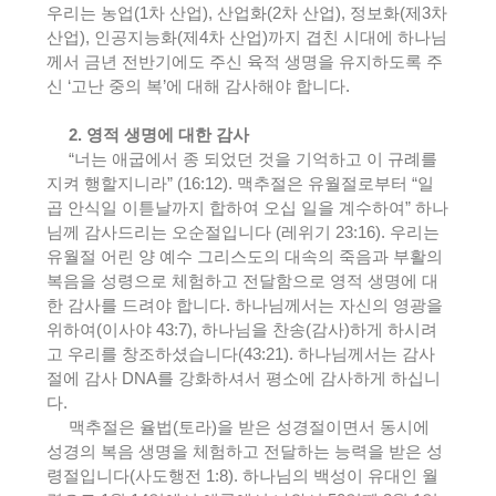
우리는 농업
(1
차 산업
),
산업화
(2
차 산업
),
정보화
(
제
3
차
산업
),
인공지능화
(
제
4
차 산업
)
까지 겹친 시대에 하나님
께서 금년 전반기에도 주신 육적 생명을 유지하도록 주
신
‘
고난 중의 복
’
에 대해 감사해야 합니다
.
2.
영적 생명에 대한 감사
“
너는 애굽에서 종 되었던 것을 기억하고 이 규례를
지켜 행할지니라
” (16:12).
맥추절은 유월절로부터
“
일
곱 안식일 이튿날까지 합하여 오십 일을 계수하여
”
하나
님께 감사드리는 오순절입니다
(
레위기
23:16).
우리는
유월절 어린 양 예수 그리스도의 대속의 죽음과 부활의
복음을 성령으로 체험하고 전달함으로 영적 생명에 대
한 감사를 드려야 합니다
.
하나님께서는 자신의 영광을
위하여
(
이사야
43:7),
하나님을 찬송
(
감사
)
하게 하시려
고 우리를 창조하셨습니다
(43:21).
하나님께서는 감사
절에 감사
DNA
를 강화하셔서 평소에 감사하게 하십니
다
.
맥추절은 율법
(
토라
)
을 받은 성경절이면서 동시에
성경의 복음 생명을 체험하고 전달하는 능력을 받은 성
령절입니다
(
사도행전
1:8).
하나님의 백성이 유대인 월