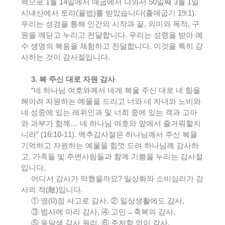
력으로
1
월
14
일에서 애굽에서 나와서
50
일째
3
월
1
일
시내산에서 토라
(
율법
)
를 받았습니다
(
출애굽기
19:1).
우리는 성경을 통해 인간의 시작과 끝
,
의미와 목적
,
구
원을 깨닫고 누리고 전달합니다
.
우리는 성령을 받아 예
수 생명의 복음을 체험하고 전달합니다
.
이것을 특히 감
사하는 것이 감사절입니다
.
3.
복 주신 대로 자원 감사
“
네 하나님 여호와께서 네게 복을 주신 대로 네 힘을
헤아려 자원하는 예물을 드리고 너와 네 자녀와 노비와
네 성중에 있는 레위인과 및 너희 중에 있는 객과 고아
와 과부가 함께
…
네 하나님 여호와 앞에서 즐거워할지
니라
” (16:10-11).
맥추감사절은 하나님께서 주신 복을
기억하고 자원하는 예물을 힘껏 드려 하나님께 감사하
고
,
가족들 및 주변사람들과 함께 기쁨을 누리는 감사절
입니다
.
어디서 감사가 막혔을까요
?
일상화와 소비심리가 감
사의 적
(
敵
)
입니다
.
①
영
(0)
점 사고로 감사
,
②
일상생활에도 감사
,
③
범사에 미리 감사
,
④
고민
→
축복의 감사
,
⑤
옹달샘 감사 원리
,
⑥
주저함 없이 감사
,