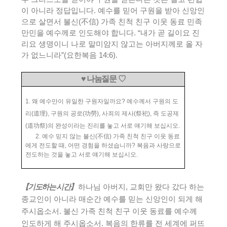
이 아니라 정답입니다
.
예수를 믿어 구원을 받아 신앙인
으로 살면서 불신
(
不信
)
가족 친척 친구 이웃 동료 민족
만민을 예수께로 인도해야 합니다
. “
내가 곧 길이요 진
리요 생명이니 나로 말미암지 않고는 아버지께로 올 자
가 없느니라
”(
요한복음
14:6).
♥
나눔질문
♡
1.
왜 예수만이 유일한 구원자일까요
?
예수께서 구원의 도
리
(
道理
),
구원의 공로
(
功勞
),
사죄의 제사
(
祭祀
),
즉 도공제
(
道功祭
)
의 완성이라는 진리를 놓고 서로 얘기해 보십시오
.
2.
예수 믿지 않는 불신
(
不信
)
가족 친척 친구 이웃 동료
에게 전도할 때
,
어떤 경험을 하셨습니까
?
복음과 사랑으로
전도하는 것을 놓고 서로 얘기해 보십시오
.
【
기도하는 시간
】
하나님 아버지
,
교회만 왔다 갔다 하는
종교인이 아니라 매순간 예수를 믿는 신앙인이 되게 해
주시옵소서
.
불신 가족 친척 친구 이웃 동료를 예수께
인도하게 해 주시옵소서
.
복음의 한류를 전 세계에 퍼뜨