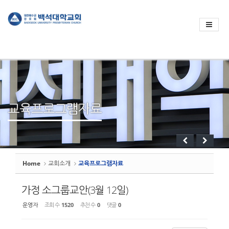
Sketchbook
스케치북5
Sketchbook
스케치북5
교육프로그램자료
Home
교회소개
교육프로그램자료
가정 소그룹교안(3월 12일)
운영자
조회 수
1520
추천 수
0
댓글
0