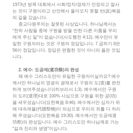
1973
년 방콕 대회에서 사회
/
정치
/
경제가 안정되고 잘사
는 것이 구원이라고 선언해서 돌아오지 못할 반
(
反
)
복음
의 길을 갔습니다
.
종교다원주의는 잘못된 사상입니다
.
하나님께서는
“
천하 사람들 중에 구원을 받을 만한 다른 이름을 우리
에게 주신 일
”
이 없습니다
(
사도행전
4:12).
예수만이 유
일한 구원자라는 것은 구원의 정답입니다
. 7
곱하기
8
은
56
이 정답입니다
.
정답은 편협한 것이 아니라 옳은 것입
니다
.
2.
예수
:
도공제
(
道功祭
)
의 완성
왜 예수 그리스도만이 유일한 구원자이실까요
?
예수
께서만 하나님의 영광의 광채로서 구원의 도
(
道
)
를 완전
하게 보여주셨습니다
(
히브리서
1:3).
예수께서만 구원
의 도리
(
道理
)
대로
100%
사심으로 구원을 위한 공
(
功
)
을 세우셨습니다
(
요한복음
8:46).
예수께서만 십자가 위
에 대속제물
(
代贖祭物
)
이 되심으로 우리의 죄를 다 처리
해 주셨습니다
(
요한복음
19:30).
예수께서만 도공제
道
功祭
)
의 완성입니다
.
예수 그리스도만 하나님께로 가는
“
길과 진리와 생명
”
이십니다
.