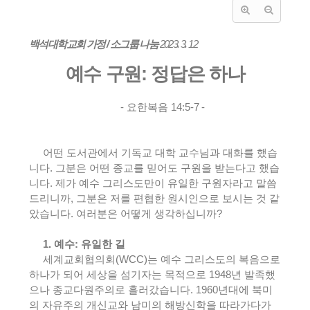
백석대학교회 가정
/
소그룹 나눔
2023. 3. 12
예수 구원
:
정답은 하나
-
요한복음
14:5-7
-
어떤 도서관에서 기독교 대학 교수님과 대화를 했습
니다
.
그분은 어떤 종교를 믿어도 구원을 받는다고 했습
니다
.
제가 예수 그리스도만이 유일한 구원자라고 말씀
드리니까
,
그분은 저를 편협한 원시인으로 보시는 것 같
았습니다
.
여러분은 어떻게 생각하십니까
?
1.
예수
:
유일한 길
세계교회협의회
(WCC)
는 예수 그리스도의 복음으로
하나가 되어 세상을 섬기자는 목적으로
1948
년 발족했
으나 종교다원주의로 흘러갔습니다
. 1960
년대에 북미
의 자유주의 개신교와 남미의 해방신학을 따라가다가