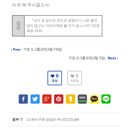
리게 해 주시옵소서
.
“
내가 곧 길이요 진리요 생명이니 나로 말미
암
암지 않고는 아버지께로 올 자가 없느니라
” (
요한
송
복음
14:6).
Prev
가정 소그룹교안(3월 19일)
가정 소그룹교안(3월 5일)
Next
0
0
추천
비추천
첨부
'
1
'
11.예수구원 정답은 하나(3.12).pdf