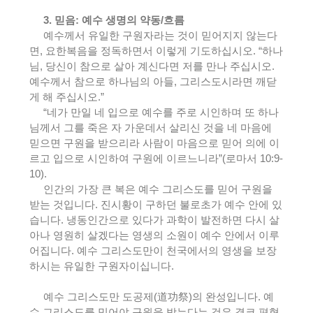
3.
믿음
:
예수 생명의 약동
/
흐름
예수께서 유일한 구원자라는 것이 믿어지지 않는다
면
,
요한복음을 정독하면서 이렇게 기도하십시오
. “
하나
님
,
당신이 참으로 살아 계신다면 저를 만나 주십시오
.
예수께서 참으로 하나님의 아들
,
그리스도시라면 깨닫
게 해 주십시오
.”
“
네가 만일 네 입으로 예수를 주로 시인하며 또 하나
님께서 그를 죽은 자 가운데서 살리신 것을 네 마음에
믿으면 구원을 받으리라 사람이 마음으로 믿어 의에 이
르고 입으로 시인하여 구원에 이르느니라
”(
로마서
10:9-
10).
인간의 가장 큰 복은 예수 그리스도를 믿어 구원을
받는 것입니다
.
진시황이 구하던 불로초가 예수 안에 있
습니다
.
냉동인간으로 있다가 과학이 발전하면 다시 살
아나 영원히 살겠다는 영생의 소원이 예수 안에서 이루
어집니다
.
예수 그리스도만이 천국에서의 영생을 보장
하시는 유일한 구원자이십니다
.
예수 그리스도만 도공제
(
道功祭
)
의 완성입니다
.
예
수 그리스도를 믿어야 구원을 받는다는 것은 결코 편협