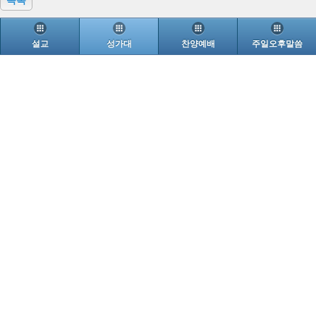
설교
성가대
찬양예배
주일오후말씀