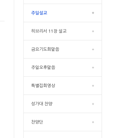
주일설교
+
히브리서 11장 설교
+
금요기도회말씀
+
주일오후말씀
+
특별집회영상
+
성가대 찬양
+
찬양단
+