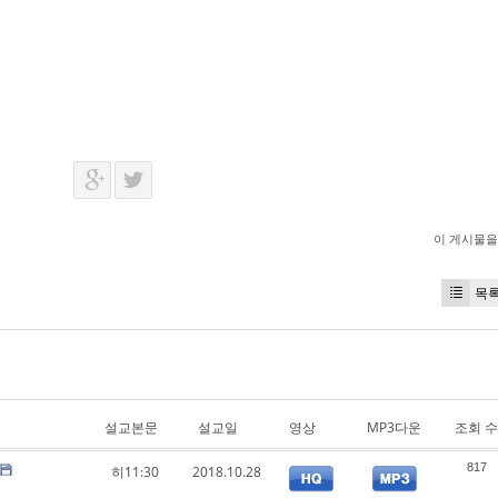
이 게시물을
목
설교본문
설교일
영상
MP3다운
조회 수
817
히11:30
2018.10.28