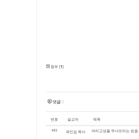
첨부 [
1
]
댓글
0
번호
설교자
제목
여리고성을 무너뜨리는 믿음
443
곽인섭 목사