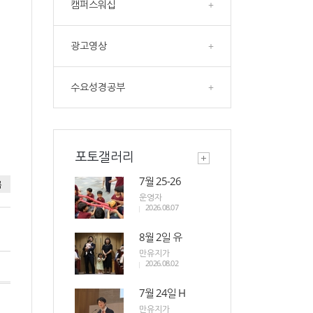
캠퍼스워십
+
광고영상
+
수요성경공부
+
포토갤러리
7월 25-26
록
운영자
2026.08.07
8월 2일 유
만유지가
2026.08.02
7월 24일 H
만유지가