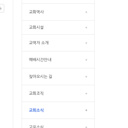
교회역사
+
교회시설
+
교역자 소개
+
예배시간안내
+
찾아오시는 길
+
교회조직
+
교회소식
+
교우소식
+