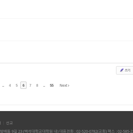
쓰기
...
4
5
6
7
8
...
55
Next
대
선교
배동 9길 23 (백석대학교대학원 내) 대표전화 : 02-520-0782(교회) 팩스 : 02-585-2