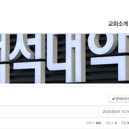
5,
5,
5,
5,
교회소개
뷰어로 보기
✔
2024.06.07 15:1
조회 수
805
추천 수
0
댓글
0