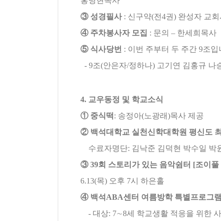
홍명현목사
③
성경필사
:
신구약
(
전
4
권
)
완성자 교회
④
주차봉사자 모집
:
문의
–
한세희목사
⑤
식사당번
:
이번 주부터 두 주간
9
조입
- 9
조
(
안은자
/
정하나
)
고기연 김홍규 나
4.
교우동정 및 학교소식
①
중식떡
:
송정아
(
노광래
)
목사 제공
②
백석대학교 실천신학대학원 평신도 최
수료자명단
:
김낙준 김덕현 박수일 박
③
39
회 스토리가 있는 음악쉼터
[
조이풀
6.13(
목
)
오후
7
시 하은홀
④
백석
ABA
센터 여름방학 특별프로그
-
대상
: 7
∼
8
세 학교생활 적응을 위한 