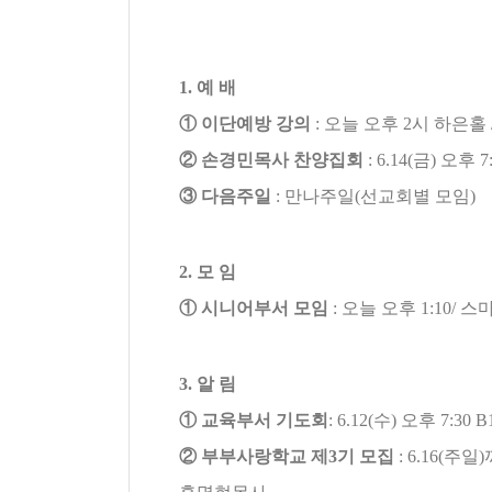
1.
예 배
①
이단예방 강의
:
오늘 오후
2
시 하은홀
②
손경민목사 찬양집회
: 6.14(
금
)
오후
7
③
다음주일
:
만나주일
(
선교회별 모임
)
2.
모 임
①
시니어부서 모임
:
오늘 오후
1:10/
스
3.
알 림
①
교육부서 기도회
: 6.12(
수
)
오후
7:30 
②
부부사랑학교 제
3
기 모집
: 6.16(
주일
)