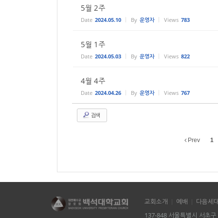
5월 2주
Date
2024.05.10
By
운영자
Views
783
5월 1주
Date
2024.05.03
By
운영자
Views
822
4월 4주
Date
2024.04.26
By
운영자
Views
767
검색
Prev
1
교회소개
예배
다음세
137-848 서울특별시 서초구 방