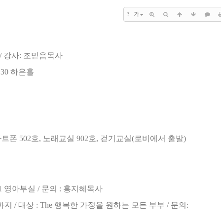
?
가
/
강사
:
조믿음목사
:30
하은홀
마트폰
502
호
,
노래교실
902
호
,
걷기교실
(
로비에서 출발
)
B1
영아부실
/
문의
:
홍지혜목사
까지
/
대상
: The
행복한 가정을 원하는 모든 부부
/
문의
: