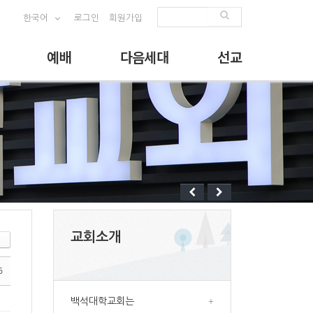
한국어
로그인
회원가입
예배
다음세대
선교
교회소개
6
백석대학교회는
+