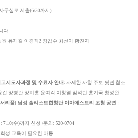
사무실로 제출
(6/30
까지
)
니다
.
승원 유재길 이경직
2
장갑수 최선아 황진자
고지도자과정 및 수료자 안내
:
자세한 사항 주보 뒷면 참조
윤갑 양병란 양지홍 윤여각 이창열 임석빈 홍기국 황성완
 서리풀
]
남성 솔리스트합창단 이마에스트리 초청 공연
:
램
: 7.10(
수
)
까지 신청
/
문의
: 520-0704
사회성 교육이 필요한 아동