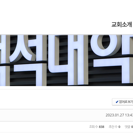
5,
5,
5,
5,
교회소개
뷰어로 보기
✔
2023.01.27 13:4
조회 수
838
추천 수
0
댓글
0