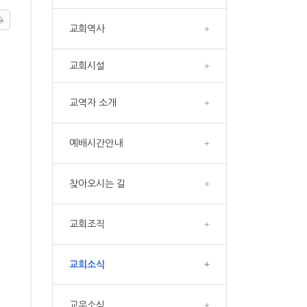
교회역사
+
교회시설
+
교역자 소개
+
예배시간안내
+
찾아오시는 길
+
교회조직
+
교회소식
+
교우소식
+