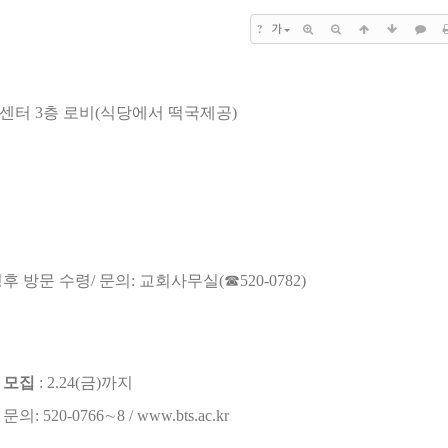
?
가
전센터
3
층 로비
(
식당에서 떡국제공
)
청
후 방문 수령
/
문의
:
교회사무실
(
☎
520-0782)
 모집
: 2.24(
금
)
까지
/
문의
: 520-0766
∼
8 / www.bts.ac.kr