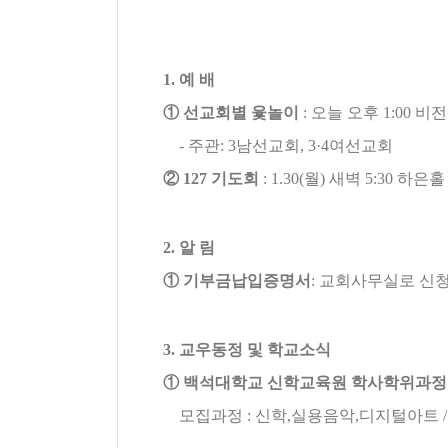
1.
예 배
①
선교회별 윷놀이
:
오늘 오후
1:00
비
-
주관
: 3
남선교회
, 3·4
여선교회
②
127
기도회
: 1.30(
월
)
새벽
5:30
하은홀
2.
알 림
①
기부금납입증명서
:
교회사무실로 신
3.
교우동정 및 학교소식
①
백석대학교 신학교육원 학사학위과정
모집과정
:
신학
,
실용음악
,
디지털아트