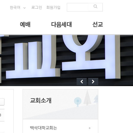
한국어
로그인
회원가입
예배
다음세대
선교
교회소개
3
백석대학교회는
+