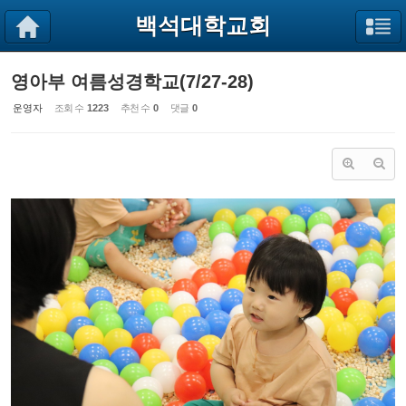
Sketchbook5, 스케치북5
Sketchbook5, 스케치북5
백석대학교회
영아부 여름성경학교(7/27-28)
운영자
조회 수
1223
추천 수
0
댓글
0