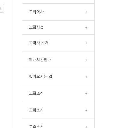
교회역사
+
교회시설
+
교역자 소개
+
예배시간안내
+
찾아오시는 길
+
교회조직
+
교회소식
+
교우소식
+