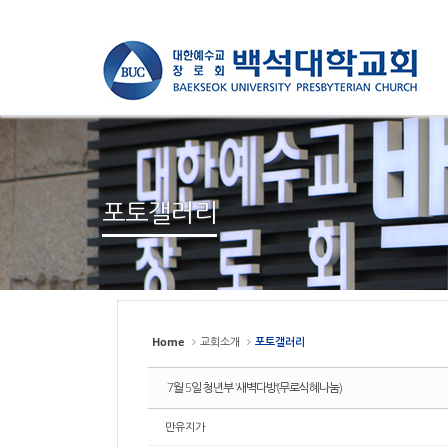
Sketchbook
Sketchbook
스케치북5
스케치북5
Sketchbook
Sketchbook
스케치북5
스케치북5
포토갤러리
Home
교회소개
포토갤러리
7월 5일 청년부 '새벽다방'(무로식혜나눔)
만유지가