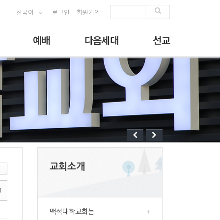
한국어
로그인
회원가입
예배
다음세대
선교
교회소개
1
백석대학교회는
+