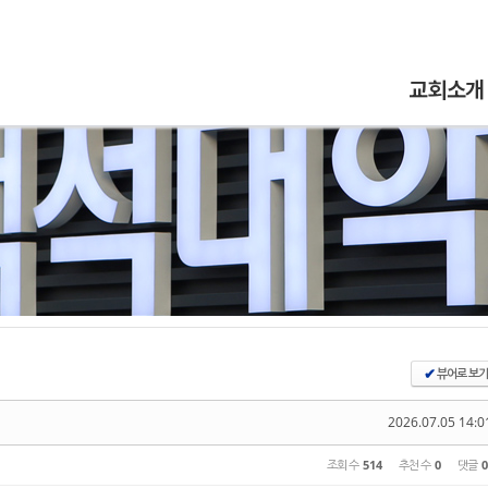
5,
5,
5,
5,
교회소개
뷰어로 보기
✔
2026.07.05 14:0
조회 수
514
추천 수
0
댓글
0