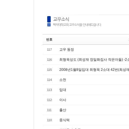
교우소식
백석대학교회 교우소식을 안내해드립니다.
번호
교우 동정
117
최형욱성도 (최성재 장일화집사 작은아들) -2소
116
2008년1월8일입대 최형욱 2소대 42번(최
115
소천
114
입대
113
이사
112
출산
111
중식떡
110