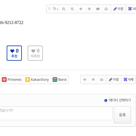
?
가
수정
삭
9212-8722
0
0
추천
비추천
Pinterest
KakaoStory
Band
수정
삭제
에디터 선택하기
겠습니까?