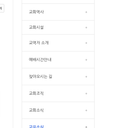
제
교회역사
+
교회시설
+
교역자 소개
+
예배시간안내
+
찾아오시는 길
+
교회조직
+
교회소식
+
교우소식
+