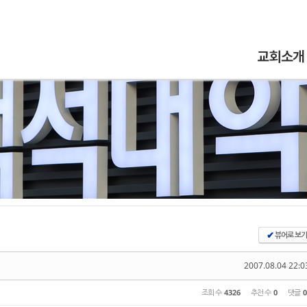
5,
5,
5,
5,
교회소개
뷰어로 보기
✔
2007.08.04 22:0
조회 수
4326
추천 수
0
댓글
0