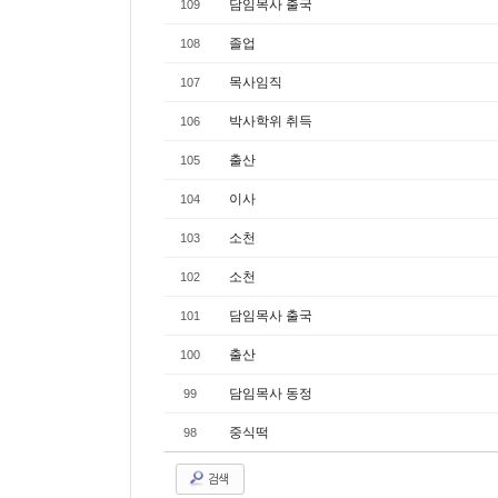
담임목사 출국
109
졸업
108
목사임직
107
박사학위 취득
106
출산
105
이사
104
소천
103
소천
102
담임목사 출국
101
출산
100
담임목사 동정
99
중식떡
98
검색