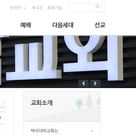
한국어
로그인
회원가입
예배
다음세대
선교
교회소개
3
백석대학교회는
+