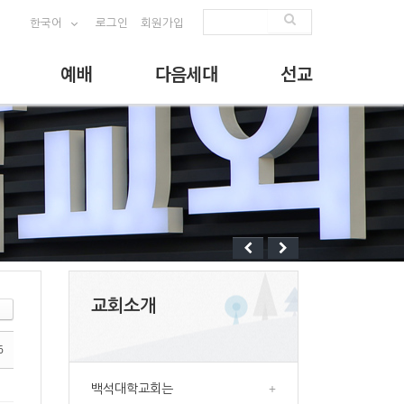
한국어
로그인
회원가입
예배
다음세대
선교
교회소개
6
백석대학교회는
+