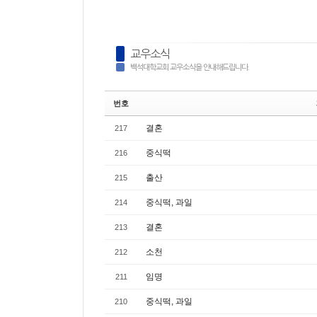
교우소식
백석대학교회 교우소식을 안내해드립니다.
번호
결혼
217
중식떡
216
출산
215
중식떡, 과일
214
결혼
213
소천
212
임명
211
중식떡, 과일
210