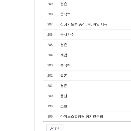
결혼
209
중식떡
208
산상기도회 중식, 떡, 과일 제공
207
목사안수
206
결혼
205
개업
204
중식떡
203
결혼
202
결혼
201
출산
200
소천
199
아이노스합창단 정기연주회
198
검색