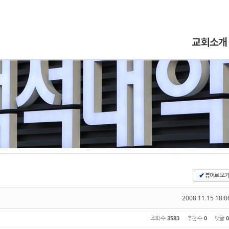
5,
5,
5,
5,
교회소개
뷰어로 보기
✔
2008.11.15 18:0
조회 수
3583
추천 수
0
댓글
0