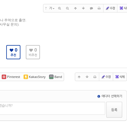
?
가
수정
삭
미나 주역으로 출연
.
(사무실 문의)
.
0
0
추천
비추천
Pinterest
KakaoStory
Band
수정
삭제
에디터 선택하기
겠습니까?