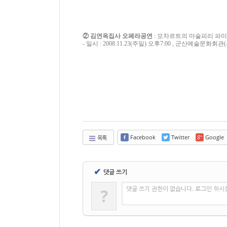
② 김연옥
집사 오페라
공연
: 모차르트의 마술피리 파
- 일시 : 2008
.
11
.
23
(주일) 오후
7
:
00 , 군산
예술
문화
회관
Facebook
Twitter
Google
목록
✔
댓글 쓰기
댓글 쓰기 권한이 없습니다. 로그인 하시
?