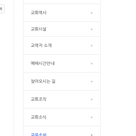
제
교회역사
+
교회시설
+
교역자 소개
+
예배시간안내
+
찾아오시는 길
+
교회조직
+
교회소식
+
교우소식
+