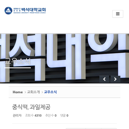
Sketchbook
스케치북5
Sketchbook
스케치북5
교우소식
Home
교회소개
교우소식
중식떡, 과일제공
관리자
조회 수
4310
추천 수
0
댓글
0