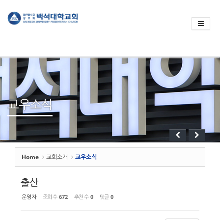
Sketchbook
스케치북5
Sketchbook
스케치북5
교우소식
Home
교회소개
교우소식
출산
운영자
조회 수
672
추천 수
0
댓글
0