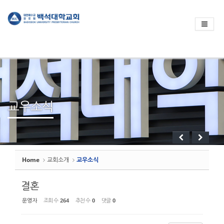
Sketchbook
스케치북5
Sketchbook
스케치북5
교우소식
Home
교회소개
교우소식
결혼
운영자
조회 수
264
추천 수
0
댓글
0