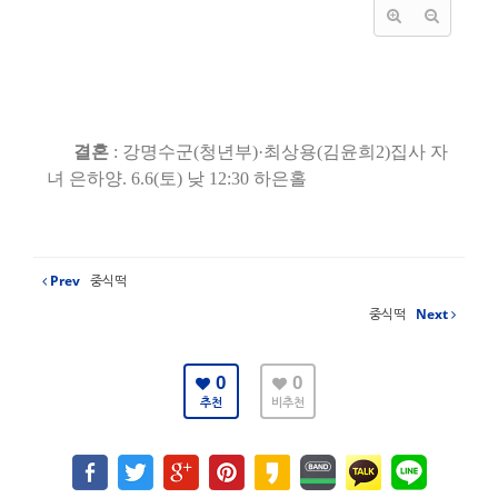
결혼
:
강명수군
(
청년부
)·
최상용
(
김윤희
2)
집사 자
녀 은하양
. 6.6(
토
)
낮
12:30
하은홀
Prev
중식떡
중식떡
Next
0
0
추천
비추천