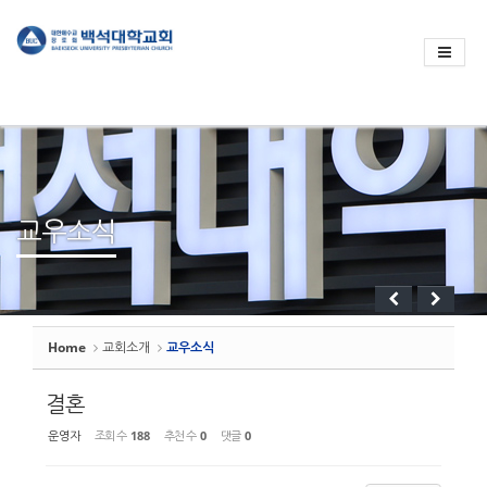
Sketchbook
스케치북5
Sketchbook
스케치북5
교우소식
Home
교회소개
교우소식
결혼
운영자
조회 수
188
추천 수
0
댓글
0