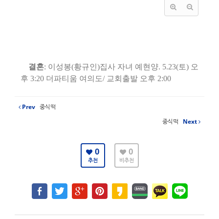
결혼
:
이성봉
(
황규인
)
집사 자녀 예현양
. 5.23(
토
)
오
후
3:20
더파티움 여의도
/
교회출발 오후
2:00
Prev
중식떡
중식떡
Next
0
0
추천
비추천