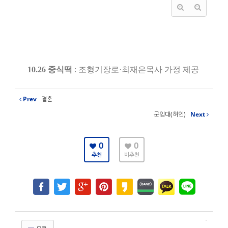
10.26 중식떡
:
조형기장로
·
최재은목사 가정 제공
Prev
결혼
군입대(허인)
Next
0
0
추천
비추천