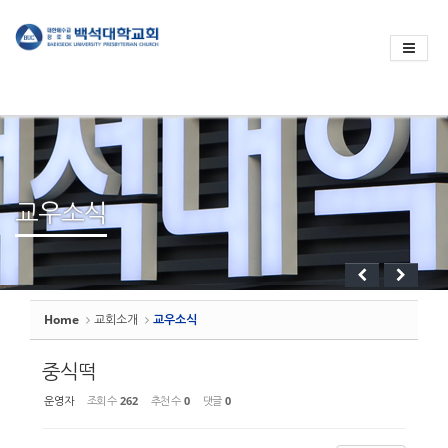
Sketchbook
스케치북5
Sketchbook
스케치북5
교우소식
Home
교회소개
교우소식
중식떡
운영자
조회 수
262
추천 수
0
댓글
0