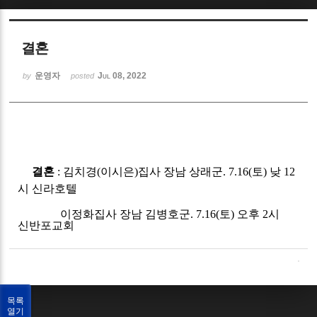
Sketchbook5, 스케치북5
결혼
운영자
Jul 08, 2022
by
posted
Sketchbook5, 스케치북5
결혼
:
김치경
(
이시은
)
집사 장남 상래군
. 7.16(
토
)
낮
12
시 신라호텔
이정화집사 장남 김병호군
. 7.16(
토
)
오후
2
시
신반포교회
목록
열기