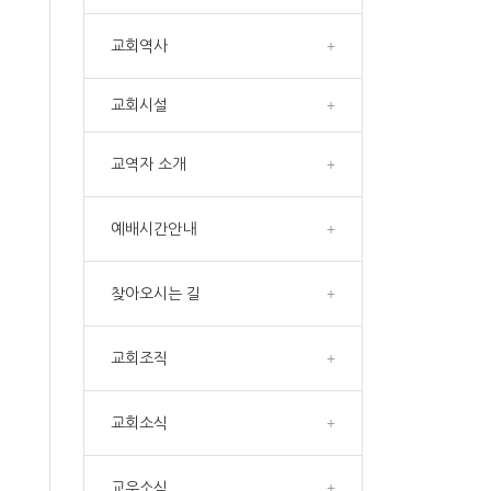
y
교회역사
+
교회시설
+
교역자 소개
+
예배시간안내
+
찾아오시는 길
+
교회조직
+
교회소식
+
교우소식
+