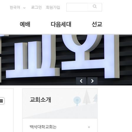
한국어
로그인
회원가입
예배
다음세대
선교
교회소개
G
al
le
백석대학교회는
+
r