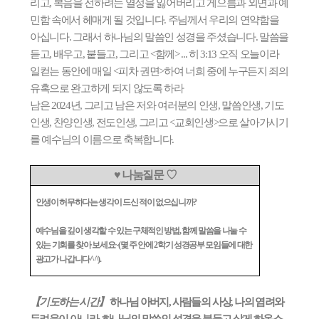
리고
,
복음을 전하려는 열정을 잃어버리고 게으름과 외면과 예
민함 속에서 헤매게 될 것입니다
.
주님께서 우리의 연약함을
아십니다
.
그래서 하나님의 말씀인 성경을 주셨습니다
.
말씀을
듣고
,
배우고
,
붙들고
,
그리고
<
함께
> ...
히
3:13
오직 오늘이라
일컫는 동안에 매일
<
피차 권면
>
하여 너희 중에 누구든지 죄의
유혹으로 완고하게 되지 않도록 하라
남은
2024
년
,
그리고 남은 저와 여러분의 인생
,
말씀인생
,
기도
인생
,
찬양인생
,
전도인생
,
그리고
<
교회인생
>
으로 살아가시기
를 예수님의 이름으로 축복합니다
.
♥
나눔질문
♡
인생이 허무하다는 생각이 드신 적이 없으십니까
?
예수님을 깊이 생각할 수 있는 구체적인 방법
,
함께 말씀을 나눌 수
있는 기회를 찾아 보세요
~(
몇 주 안에
2
학기 성경공부 모임들에 대한
광고가 나갑니다
^^).
【
기도하는 시간
】
하나님 아버지
,
사람들의 사상
,
나의 염려와