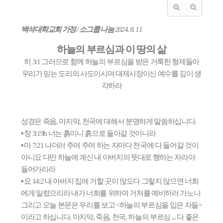
백석대학교회 가정
/
소그룹 나눔
2024. 8. 11
하늘의 부르심과 이 땅의 삶
히
3:1
그러므로 함께 하늘의 부르심을 받은 거룩한 형제들아
우리가 믿는 도리의 사도이시며 대제사장이신 예수를 깊이 생
각하라
성경은 죽음
,
마지막
,
천국에 대해서 분명하게 말씀하십니다
.
▪
창
3:19b
너는 흙이니 흙으로 돌아갈 것이니라
▪
마
7:21
나더러 주여 주여 하는 자마다 천국에 다 들어갈 것이
아니요 다만 하늘에 계신 내 아버지의 뜻대로 행하는 자라야
들어가리라
▪
요
14:2
내 아버지 집에 거할 곳이 많도다 그렇지 않으면 너희
에게 일렀으리라 내가 너희를 위하여 거처를 예비하러 가노니
그리고 오늘 본문은 우리를 보고
<
하늘의 부르심을 입은 자들
>
이라고 하십니다
.
마지막
,
죽음
,
천국
,
하늘의 부르심
...
다 좋은