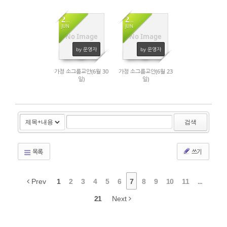
28
21
JUN
JUN
No Image
No Image
1190
1309
by 운영자
by 운영자
가정 소그룹교안(6월 30
가정 소그룹교안(6월 23
일)
일)
검색
목록
쓰기
Prev
1
2
3
4
5
6
7
8
9
10
11
...
21
Next