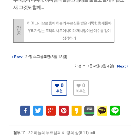
두려움이 아니라
,
하나님의 말씀인 성경을 붙들고 살게 하옵소
서
.
그것도 함께
...
히
3:1
그러므로 함께 하늘의 부르심을 받은 거룩한 형제들아
암
우리가 믿는 도리의 사도이시며 대제사장이신 예수를 깊이
송
생각하라
Prev
가정 소그룹교안(8월 18일)
가정 소그룹교안(8월 4일)
Next
0
0
추천
비추천
첨부
'
1
'
32.하늘의 부르심과 이 땅의 삶(8.11).pdf