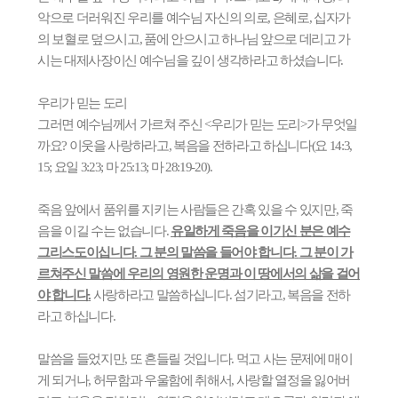
악으로 더러워진 우리를 예수님 자신의 의로
,
은혜로
,
십자가
의 보혈로 덮으시고
,
품에 안으시고 하나님 앞으로 데리고 가
시는 대제사장이신 예수님을 깊이 생각하라고 하셨습니다
.
우리가 믿는 도리
그러면 예수님께서 가르쳐 주신
<
우리가 믿는 도리
>
가 무엇일
까요
?
이웃을 사랑하라고
,
복음을 전하라고 하십니다
(
요
14:3,
15;
요일
3:23;
마
25:13;
마
28:19-20).
죽음 앞에서 품위를 지키는 사람들은 간혹 있을 수 있지만
,
죽
음을 이길 수는 없습니다
.
유일하게 죽음을 이기신 분은 예수
그리스도이십니다
.
그 분의 말씀을 들어야 합니다
.
그 분이 가
르쳐주신 말씀에 우리의 영원한 운명과 이 땅에서의 삶을 걸어
야 합니다
.
사랑하라고 말씀하십니다
.
섬기라고
,
복음을 전하
라고 하십니다
.
말씀을 들었지만
,
또 흔들릴 것입니다
.
먹고 사는 문제에 매이
게 되거나
,
허무함과 우울함에 취해서
,
사랑할 열정을 잃어버