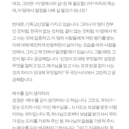
데요
,
그러면
<
이 땅에서의 삶
>
은 왜 필요합니까
?
어차피 죽는
데
,
이 땅에서 열정을 다해 살 필요가 있나요
?
반대로
,
기독교신앙을 가지고 있습니다
.
그러나 이 땅이 전부
인 것처럼
,
천국이 없는 것처럼
,
끝이 없는 것처럼
,
이 땅에서 먹
고 사는 것에 집중하고
,
이 땅의 사람들에게 어떤 평가를 받는
지에 대해 예민하게 반응하면서 살아가는 모습을 여러 사람들
안에서
,
그리고 제 안에서 발견할 때가 있습니다
.
그럴 때면
,
고
민이 됩니다
.
궁금해집니다
. ‘
신앙이 도대체 무엇일까
?
성경은
무엇을 말하고 있고
,
예수님을 믿고 사는 것과 믿음 없이 사는
것의 차이가 도대체 무엇일까
?’
두 극단 사이에서 고민하고 궁
금해합니다
.
예수를 깊이 생각하라
성경은
<
예수를 깊이 생각하라
>
고 하십니다
.
그것도
,
우리가
<
믿는 도리의 사도
>
이신 예수님을
... 1)
사도는 보냄을 받은 사람
이라는 의미입니다
.
즉
,
하나님으로부터 보냄을 받으셔서 우리
가 믿는 도리를 가르쳐 주신 분
,
하나님의 말씀을 가르쳐 주시
는 예수를 깊이 생각하라고 하십니다
.
그리고
2)
대제사장
,
죄