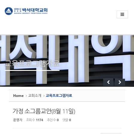
Sketchbook
스케치북5
Sketchbook
스케치북5
교육프로그램자료
Home
교회소개
교육프로그램자료
가정 소그룹교안(8월 11일)
운영자
조회 수
1174
추천 수
0
댓글
0