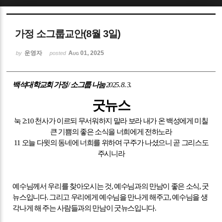
Sketchbook5, 스케치북5
가정 소그룹교안(8월 3일)
운영자
Aug 01, 2025
by
posted
백석대학교회 가정
/
소그룹 나눔
2025. 8. 3.
Sketchbook5, 스케치북5
굿뉴스
눅
2:10
천사가 이르되 무서워하지 말라 보라 내가 온 백성에게 미칠
큰 기쁨의 좋은 소식을 너희에게 전하노라
11
오늘 다윗의 동네에 너희를 위하여 구주가 나셨으니 곧 그리스도
주시니라
예수님께서 우리를 찾아오시는 것
,
예수님과의 만남이 좋은 소식
,
굿
뉴스입니다
.
그리고 우리에게 예수님을 만나게 해주고
,
예수님을 생
각나게 해 주는 사람들과의 만남이 굿뉴스입니다
.