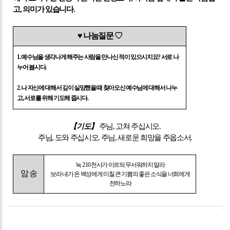
고
,
의미가 있습니다
.
♥
나눔질문
♡
1.
예수님을 생각나게 해주는 사람을 만나신 적이 있으시지요
?
서로 나
누어 봅시다
.
2.
나 자신에 대해서 깊이 실망했을 때 찾아오신 예수님에 대해서 나누
고
,
서로를 위해 기도해 줍시다
.
【
기도
】
주님
,
고쳐 주십시오
.
주님
,
도와 주십시오
.
주님
,
새로운 희망을 주옵소서
.
눅
2:10
천사가 이르되 무서워하지 말라
암 송
보라 내가 온 백성에게 미칠 큰 기쁨의 좋은 소식을 너희에게
전하노라