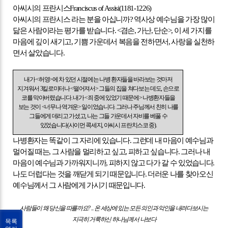
아씨시의 프란시스
Franciscus of Assisi(1181-1226)
아씨시의 프란시스 라는 분을 아십니까
?
역사상 예수님을 가장 많이
닮은 사람이라는 평가를 받습니다
. <
겸손
,
가난
,
단순
>,
이 세 가지를
마음에 깊이 새기고
,
기쁨 가운데서 복음을 전하면서
,
사랑을 실천하
면서 살았습니다
.
내가
<
허영
>
에 차 있던 시절에는 나병 환자들을 바라보는 것마저
지겨워서
3
킬로미터나
<
떨어져서
>
그들의 집을 쳐다보는 데도
,
손으로
코를 막아버렸습니다
.
내가
<
죄 중에 있었기 때문에
>
나병환자들을
보는 것이
<
너무나 역겨운
>
일이었습니다
.
그러나 주님께서 친히 나를
그들에게 데리고 가셨고
,
나는 그들 가운데서 자비를 베풀 수
있었습니다
(
사이먼 콕세지
,
아씨시 프란치스코 중
).
나병환자는 똑같이 그 자리에 있습니다
.
그런데 내 마음이 예수님과
멀어질 때는
,
그 사람을 멀리하고 싶고
,
피하고 싶습니다
.
그러나 내
마음이 예수님과 가까워지니까
,
피하지 않고 다가 갈 수 있었습니다
.
나도 더럽다는 것을 깨닫게 되기 때문입니다
.
더러운 나를 찾아오신
예수님께서 그 사람에게 가시기 때문입니다
.
사람들이 왜 당신을 따를까요
? ...
온 세상에 있는 모든 의인과 악인을 내려다보시는
지극히 거룩하신 하나님께서 나보다
목록