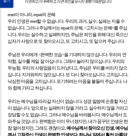
열기
더 천하고
,
더 부족하고
,
더 큰 죄인을 보시지 못했기 때문입니다
.
reset
이 아니라
, repair
의 은혜
우리 인생은
reset
할 수 없습니다
.
우리의 과거
,
실수
,
실패는 지울 수
없습니다
.
그러나 주님께서는
repair
의 은혜
, <
고치시는 은혜
>
를 주십
니다
.
우리는 실수하고 실패하지만
,
주님은 죄인을 위해 대신 죽으신
십자가 사랑으로 또 찾아오시고
,
또 고치시고
,
또 일으켜 주십니다
.
주님은 우리에게
<
완벽한 모습
>
을 기대하지 않으십니다
.
우리의 연
약함
,
실수를 제일 잘 아십니다
.
그래서 놀라지 않으십니다
.
우리의
무능함
,
우리의 사랑없음이 드러났다고
,
주님은 우리를 버리지 않으
십니다
.
지겨워하지 않으십니다
.
또 다시 찾아오십니다
.
고치십니다
.
낙심한 마음을 고치십니다
.
포기하려는 마음을 붙들어 주십니다
.
나
와 함께 가자고 하십니다
.
우리는 예수님을 따라갈 자신이 없습니다
.
성경 말씀에 순종할 자신
이 없습니다
.
앞으로는 실패하지 않을 거라고
,
실수하지 않을 거라고
장담할 수도 없습니다
.
그러나 예수님을 바라봅시다
.
예수님께서 도
와주실 것입니다
.
완벽함은 이미 무너졌지만
,
내가 꿈꾸던 인생은 한
참 멀어졌지만
,
그래도 괜찮아요
.
예수님께서 찾아오신 인생
,
예수님
께서 고쳐주신 인생이 완벽한 인생보다
,
하나님 앞에서 훨씬 아름답