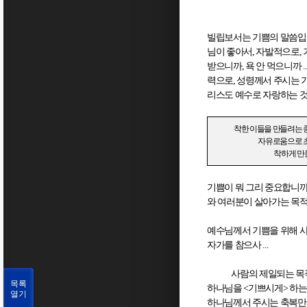
빌립보서는 기쁨의 말씀
님이 좋아서
,
자발적으로
,
받으니까
,
욕 안 먹으니까
.
력으로
,
성령께서 주시는 
리스도 예수로 자랑하는 
착한 이들을 만들려는 
자유로움으로 
착하게 만
기쁨이 뭐 그리 중요합니
와 여러분이 살아가는 목
예수님께서 기쁨을 위해 
자가를 참으사
...
사람의 제일되는 목
목록
하나님을
<
기쁘시게
>
하는
열기
하나님께서 주시는 축복만