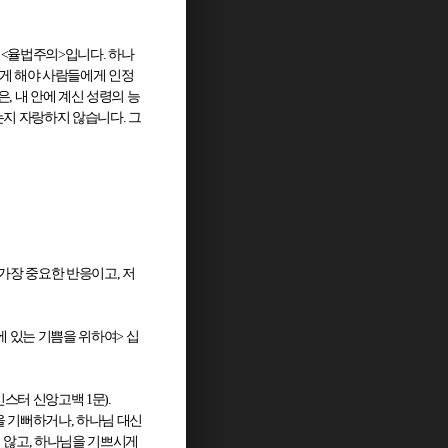
 <
율법주의
>
입니다
.
하나
게 해야 사람들에게 인정
은
,
내 안에 계신 성령의 능
는지 자랑하지 않습니다
.
그
 가장 중요한 반응이고
,
저
에 있는 기쁨을 위하여
>
십
민스터 신앙고백
1
문
).
을 기뻐하거나
,
하나님 대신
 않고
,
하나님을 기쁘시게