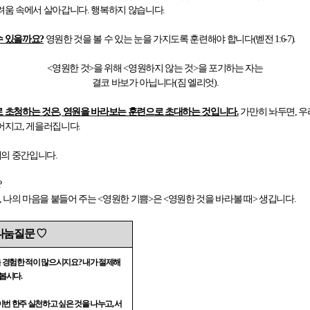
려움 속에서 살아갑니다
.
행복하지 않습니다
.
수 있을까요
?
영원한 것을 볼 수 있는 눈을 가지도록 훈련해야 합니다
(
벧전
1:6-7).
<
영원한 것
>
을 위해
<
영원하지 않는 것
>
을 포기하는 자는
결코 바보가 아닙니다
(
짐 엘리엇
).
로 초청하는 것은
,
영원을 바라보는 훈련으로 초대하는 것입니다
.
가만히 놔두면
,
우
풀어지고
,
게을러집니다
.
의 중간입니다
.
?
,
나의 마음을 붙들어 주는
<
영원한 기쁨
>
은
<
영원한 것을 바라볼 때
>
생깁니다
.
나눔질문
♡
 경험한 적이 많으시지요
?
내가 절제해
 봅시다
.
이번 한주 실천하고 싶은 것을 나누고
,
서