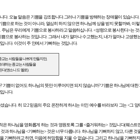
입니다
.
오늘 말씀은 기쁨을 강조합니다
.
그러나 기쁨을 방해하는 장애물이 있습니다
.
기쁨으로 하는 것이 아니라
,
열심히 하지 않으면 하나님께 상을 받지 못할까봐
,
이렇
..
주님은 우리에게 기쁨으로 봉사하라고 말씀하십니다
. <
성령으로 봉사한다
>
는 것
기쁨으로 봉사하는 것입니다
.
그래서 내가 얼마나 수고했는지
,
내가 얼마나 고생했
것입니다
.
이것이 주 안에서 기뻐하는 것입니다
.
종교는 사람들을 나쁘게 만들지만
,
초대하는 종교는 사람들을
든다
(
앤소니 드 멜로
).
까
?
기쁨이 없어도 하나님의 뜻만 이루어지면 되지 않습니까
?
기쁨은 하나님에 대한
적입니다
.
사셨습니다
.
히
12:2
믿음의 주요 온전하게 하시는 이인 예수를 바라보자 그는
<
그 앞
적은 하나님을 영화롭게 하는 것과 영원토록 그를
<
즐거워하는
>
것입니다
(
웨스트
 것과 하나님을
<
기뻐하는
>
것은 너무 다릅니다
.
하나님을 기뻐하지 않고
,
다른 것
을 기뻐하려고 하면
,
마음에 허망함을 지울 수 없습니다
.
그리고 하나님을 기뻐하지