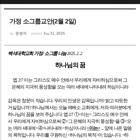
Sketchbook5, 스케치북5
가정 소그룹교안(2월 2일)
운영자
Jan 31, 2025
by
posted
백석대학교회 가정
/
소그룹 나눔
2025. 2. 2
Sketchbook5, 스케치북5
하나님의 꿈
엡
2:7
이는 그리스도 예수 안에서 우리에게 자비하심으로써 그
은혜의 지극히 풍성함을 오는 여러 세대에 나타내려 하심이니라
감옥은 창문이 작습니다
.
우리의 인생은 감옥입니까
?
밝고 따듯한
거실입니까
?
하나님께서는 오늘 에베소 교회에게
,
저와 여러분에게
하나님의 꿈을 보여 주십니다
.
엡
2:7
①
<
이는
>
그리스도 예수 안에
서 우리에게 자비하심으로써
②
<
그 은혜의 지극히 풍성함
>
을
③
<
오
는 여러 세대에
>
④
<
나타내려
>
하심이니라
<
이는
>
...
앞에 나온 말씀
의 목적입니다
.
우리를 구원하신
<
하나님의 목적
>
이 있습니다
. <
하