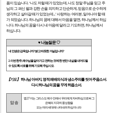
픔이 있습니다
. ‘
나도 저럴 때가 있었는데
,
나도 정말 주님을 믿고 주
님의 그 펴신 팔과 강한 손을 의지하고 단순하게
,
믿음으로 순수하게
생각하고 살아갈 때가 있었는데
...’
사랑하는 여러분
,
일어나야 할 때
가 되었습니다
.
하나님의 꿈에 대해서 마음을 열면
,
하나님께서 하십
니다
.
하나님의 꿈을 다시 내 마음에 달라고 기도하면
,
하나님께서
하십니다
.
♥
나눔질문
♡
내 인생은 감옥입니까
?
밝고 따듯한 거실입니까
?
2.
이번 한주
,
예수님을 닮아가고 전하는 것에 한 번만 내 삶을 내어드릴
수 있도록 서로를 위해 기도해 주십시오
.
【
기도
】
하나님 아버지
,
영적 패배의식과 냉소주의를 씻어 주옵소서
.
다시 하나님의 꿈을 꾸게 하옵소서
.
엡
2:7
이는 그리스도 예수 안에서 우리에게 자비하심으로써 그
암 송
은혜의 지극히 풍성함을
오는 여러 세대에 나타내려 하심이니라