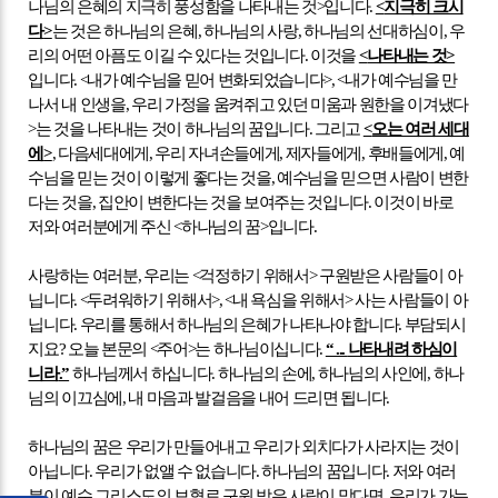
나님의 은혜의 지극히 풍성함을 나타내는 것
>
입니다
.
<
지극히 크시
다
>
는 것은 하나님의 은혜
,
하나님의 사랑
,
하나님의 선대하심이
,
우
리의 어떤 아픔도 이길 수 있다는 것입니다
.
이것을
<
나타내는 것
>
입니다
. <
내가 예수님을 믿어 변화되었습니다
>, <
내가 예수님을 만
나서 내 인생을
,
우리 가정을 움켜쥐고 있던 미움과 원한을 이겨냈다
>
는 것을 나타내는 것이 하나님의 꿈입니다
.
그리고
<
오는 여러 세대
에
>
,
다음세대에게
,
우리 자녀손들에게
,
제자들에게
,
후배들에게
,
예
수님을 믿는 것이 이렇게 좋다는 것을
,
예수님을 믿으면 사람이 변한
다는 것을
,
집안이 변한다는 것을 보여주는 것입니다
.
이것이 바로
저와 여러분에게 주신
<
하나님의 꿈
>
입니다
.
사랑하는 여러분
,
우리는
<
걱정하기 위해서
>
구원받은 사람들이 아
닙니다
. <
두려워하기 위해서
>, <
내 욕심을 위해서
>
사는 사람들이 아
닙니다
.
우리를 통해서 하나님의 은혜가 나타나야 합니다
.
부담되시
지요
?
오늘 본문의
<
주어
>
는 하나님이십니다
.
“ ...
나타내려 하심이
니라
.”
하나님께서 하십니다
.
하나님의 손에
,
하나님의 사인에
,
하나
님의 이끄심에
,
내 마음과 발걸음을 내어 드리면 됩니다
.
하나님의 꿈은 우리가 만들어내고 우리가 외치다가 사라지는 것이
아닙니다
.
우리가 없앨 수 없습니다
.
하나님의 꿈입니다
.
저와 여러
분이 예수 그리스도의 보혈로 구원 받은 사람이 맞다면
,
우리가 가는