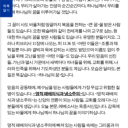
곳마다
,
우리가 살아가는 인생의 순간순간마다
,
하나님께서 우리를
목록
열기
통해 하나님의 꿈을 이루어가실 것입니다
.
그 꿈이 사도 바울처럼 땅끝까지 복음을 전하는
<
큰 꿈
>
을 받은 사람
들도 있습니다
.
요한 웨슬레와 같이 전세계를 나의 교구로 삼는
,
원
대한 하나님의 꿈을 받은 사람들도 있습니다
.
유명한 분들이지요
.
그
러나 히브리서
11
장에 나오는
,
히
11:36
또
<
어떤 이들은
>
조롱과 채
찍질뿐 아니라 결박과 옥에 갇히는 시련도 받았으며
이름도 없이 주
님을 위해 고난을 받은
<
어떤 이들
>
도 있습니다
.
우리 믿음의 선진
들
,
가난과 멸시 가운데서 새벽마다 자녀들을 위해
,
교회를 위해
,
나
라와 민족을 위해서 기도하셨던 분들도 계십니다
.
모습은 달라도
,
본
질은 똑같습니다
. <
하나님의 꿈
>
입니다
.
믿음의 공동체에
,
예수님을 믿는 사람들에게 가장 무섭고 위험한 질
병이 있습니다
.
<
영적 패배의식과 냉소주의
>
입니다
. <
영적 패배의
식과 냉소주의
>
는 신앙의 연륜이 되는 사람들
,
교회를 오래 다니신
분들에게 생깁니다
.
오늘 본문
,
에베소서는 옥중서신입니다
.
감옥에
있는 바울에게 하나님께서 하나님의 꿈을 이야기하십니다
.
영적 패배의식과 냉소주의에 빠져 있는 사람들 속에는 그리움과 아