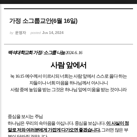
Sketchbook5, 스케치북5
가정 소그룹교안(6월 16일)
운영자
Jun 14, 2024
by
posted
백석대학교회 가정
/
소그룹 나눔
2024. 6. 16
Sketchbook5, 스케치북5
사람 앞에서
눅
16:15
예수께서 이르시되 너희는 사람 앞에서 스스로 옳다 하는
자들이나 너희 마음을 하나님께서 아시나니
사람 중에 높임을 받는 그것은 하나님 앞에 미움을 받는 것이니라
중심을 보시는 주님
하나님은 우리의 속마음을 아십니다
.
중심을 보십니다
.
이 사실이 정
말로 저와 여러분에게 가깝게 다가오면 좋겠습니다
.
그러면 많은 부
분이 달라질 것입니다
.