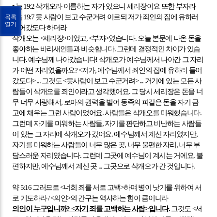
▪
눅
19:2
삭개오라 이름하는 자가 있으니 세리장이요 또한 부자라
▪
눅
19:7
뭇 사람이 보고 수군거려 이르되 저가 죄인의 집에 유하러
목록
열기
들어갔도다 하더라
삭개오는
<
세리장
>
이었고
, <
부자
>
였습니다
.
오늘 본문에 나온 돈을
좋아하는 바리새인들과 비슷합니다
.
그런데 결정적인 차이가 있습
니다
.
예수님께 나아갔습니다
!
삭개오가 예수님께서 나아간 그 자리
가 어떤 자리였을까요
? <
저가
,
예수님께서 죄인의 집에 유하러 들어
갔도다
> ...
그것도
<
뭇사람이 보고 수군거려
> ...
거기에 있는 모든 사
람들이 삭개오를 죄인이라고 생각했어요
.
그 당시 세리장은 돈을 너
무 너무 사랑해서
,
로마의 권력을 빌어 동족의 피같은 돈을 자기 금
고에 채우는 그런 사람이었어요
.
사람들은 삭개오를 미워했습니다
.
그런데 자기를 미워하는 사람들
,
자기를 판단하고 비난하는 사람들
이 있는 그 자리에 삭개오가 갔어요
.
예수님께서 계신 자리였지만
,
자기를 미워하는 사람들이 너무 많은 곳
,
너무 불편한 자리
,
너무 부
담스러운 자리였습니다
.
그런데 그곳에 예수님이 계시는 거에요
.
불
편하지만
,
예수님께서 계신 곳
...
그곳으로 삭개오가 간 것입니다
.
약
5:16
그러므로
<
너희 죄를 서로 고백
>
하며 병이 낫기를 위하여 서
로 기도하라
/ <
의인
>
의 간구는 역사하는 힘이 큼이니라
의인이 누구입니까
? <
자기 죄를 고백하는 사람
>
입니다
.
그것도
<
서