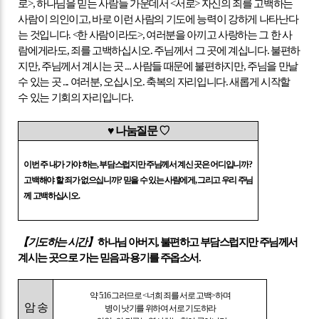
로
>,
하나님을 믿는 사람들 가운데서
<
서로
>
자신의 죄를 고백하는
사람이 의인이고
,
바로 이런 사람의 기도에 능력이 강하게 나타난다
는 것입니다
. <
한 사람이라도
>,
여러분을 아끼고 사랑하는 그 한 사
람에게라도
,
죄를 고백하십시오
.
주님께서 그 곳에 계십니다
.
불편하
지만
,
주님께서 계시는 곳
...
사람들 때문에 불편하지만
,
주님을 만날
수 있는 곳
...
여러분
,
오십시오
.
축복의 자리입니다
.
새롭게 시작할
수 있는 기회의 자리입니다
.
♥
나눔질문
♡
이번 주 내가 가야 하는
,
부담스럽지만 주님께서 계신 곳은 어디입니까
?
고백해야 할 죄가 없으십니까
?
믿을 수 있는 사람에게
,
그리고 우리 주님
께 고백하십시오
.
【
기도하는 시간
】
하나님 아버지
,
불편하고 부담스럽지만 주님께서
계시는 곳으로 가는 믿음과 용기를 주옵소서
.
약
5:16
그러므로
<
너희 죄를 서로 고백
>
하며
암 송
병이 낫기를 위하여 서로 기도하라