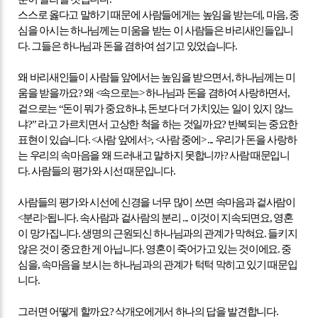
스스로 옳다고 말하기 때문에 사람들에게는 높임을 받는데
,
마음
,
중
심을 아시는 하나님께는 미움을 받는 이 사람들은 바리새인들입니
다
.
그들은 하나님과 돈을 겸하여 섬기고 있었습니다
.
왜 바리새인들이 사람들 앞에서는 높임을 받으면서
,
하나님께는 미
움을 받을까요
?
왜
<
속으로는
>
하나님과 돈을 겸하여 사랑하면서
,
겉으로는
“
돈이 뭐가 중요하냐
,
돈보다 더 가치있는 일이 있지 않느
냐
?”
라고 가르치면서 고상한 척을 하는 것일까요
?
반복되는 중요한
표현이 있습니다
. <
사람 앞에서
>, <
사람 중에
> ...
우리가 돈을 사랑하
는 우리의 속마음을 왜 드러내고 말하지 못합니까
?
사람 때문입니
다
.
사람들의 평가와 시선 때문입니다
.
사람들의 평가와 시선에 신경을 너무 많이 쓰면 속마음과 겉사람이
<
분리
>
됩니다
.
속사람과 겉사람의 분리
...
이것이 지속되면요
,
영혼
이 망가집니다
.
생명의 근원되신 하나님과의 관계가 막혀요
.
들키지
않은 것이 중요한 게 아닙니다
.
영혼이 죽어가고 있는 것이에요
.
중
심을
,
속마음을 보시는 하나님과의 관계가 턱턱 막히고 있기 때문입
니다
.
그러면 어떻게 할까요
?
삭개오에게서 하나의 답을 발견합니다
.