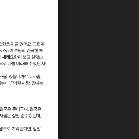
요한은 지금 없어요
.
그런데
을까요
?
예수님의 간곡한 초
에 세례요한이 보고 싶었습
으로 나를 바라봐 주었던 사
 사람
,
있습니까
? “
그 사람
,
었는데
...”
이런 사람
,
만나는
결국은 돈이구나
,
결국은
 사람은 정말 순수했는데
,
인생으로 기억된다면
,
정말