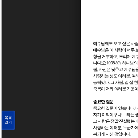
예수님께도 보고 싶은 사
예수님은 이 사람이 너무 
청을 거부하고
,
도리어 예
니다
(
요
10:38-39).
하나님의
람
,
자신은 낮추고 예수님
사랑하는 성도 여러분
,
여
능력있다
.
그 사람
,
일 잘 
축복이 저와 여러분 가운
중요한 질문
중요한 질문이 있습니다
.
자기 이익이구나
’ ...
라는 
목록
그 사람은 정말 진실했는
열기
사랑하는 여러분
,
누군가에
복되게 사신 것입니다
.