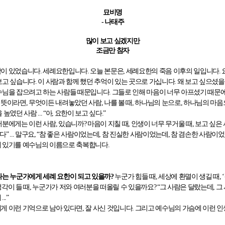
묘비명
-
나태주
많이 보고 싶겠지만
조금만 참자
람이 있었습니다
.
세례요한입니다
.
오늘 본문은
,
세례요한의 죽음 이후의 일입니다
.
보고 싶습니다
.
이 사람과 함께 했던 추억이 있는 곳으로 가십니다
.
왜 보고 싶으셨
수님을 잡으려고 하는 사람들 때문입니다
.
그들로 인해 마음이 너무 아프셨기 때문
 뜻이라면
,
무엇이든 내려놓았던 사람
,
나를 볼 때
,
하나님의 눈으로
,
하나님의 마음
을 높였던 사람
... “
아
,
요한이 보고 싶다
.”
러분에게는 이런 사람
,
있습니까
?
마음이 지칠 때
,
인생이 너무 무거울 때
,
보고 싶은
한다
” ...
말구요
, “
참 좋은 사람이었는데
,
참 진실한 사람이었는데
,
참 겸손한 사람이
데 있기를 예수님의 이름으로 축복합니다
.
나는 누군가에게 세례 요한이 되고 있을까
?
누군가 힘들 때
,
세상에 환멸이 생길 때
, ‘
생각이 들 때
,
누군가가 저와 여러분을 떠올릴 수 있을까요
? “
그 사람은 달랐는데
,
그
데
...”
게 이런 기억으로 남아 있다면
,
잘 사신 것입니다
.
그리고 예수님의 가슴에 이런 