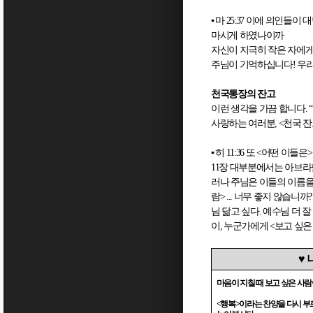
▪
마
25:37
이에 의인들이 대
마시게 하였나이까
자신이 지극히 작은 자에
주님이 기억하십니다
!
우리
천국통장의 잔고
이런 생각을 가끔 합니다
. “
사랑하는 여러분
, <
천국 
▪
히
11:36
또
<
어떤 이들은
11
장 대부분에서는 아브라
러나 주님은 이들의 이름
람
> ...
너무 좋지 않습니까
님 닮고 싶다
.
예수님 더 잘
이
,
누군가에게
<
보고 싶은
♥
마음이 지칠 때 보고 싶은 사
<
행복
>
이라는 찬양을 다시 부