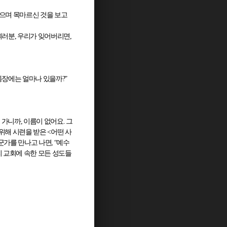
으며 목마르신 것을 보고
여러분
,
우리가 잊어버리면
,
 통장에는 얼마나 있을까
?”
 가니까
,
이름이 없어요
.
그
위해 시련을 받은
<
어떤 사
군가를 만나고 나면
, “
예수
 교회에 속한 모든 성도들