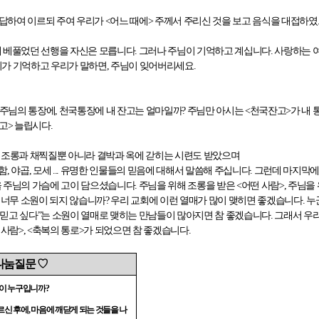
답하여 이르되 주여 우리가
<
어느 때에
>
주께서 주리신 것을 보고 음식을 대접하였
게 베풀었던 선행을 자신은 모릅니다
.
그러나 주님이 기억하고 계십니다
.
사랑하는 
가 기억하고 우리가 말하면
,
주님이 잊어버리세요
.
주님의 통장에
,
천국통장에 내 잔고는 얼마일까
?
주님만 아시는
<
천국잔고
>
가 내
잔고
>
늘립시다
.
>
조롱과 채찍질뿐 아니라 결박과 옥에 갇히는 시련도 받았으며
함
,
야곱
,
모세
...
유명한 인물들의 믿음에 대해서 말씀해 주십니다
.
그런데 마지막에
을 주님의 가슴에 고이 담으셨습니다
.
주님을 위해 조롱을 받은
<
어떤 사람
>,
주님을 
?
너무 소원이 되지 않습니까
?
우리 교회에 이런 열매가 많이 맺히면 좋겠습니다
.
누
 믿고 싶다
”
는 소원이 열매로 맺히는 만남들이 많아지면 참 좋겠습니다
.
그래서 우리
 사람
>, <
축복의 통로
>
가 되었으면 참 좋겠습니다
.
나눔질문
♡
람이 누구입니까
?
르신 후에
,
마음에 깨닫게 되는 것들을 나