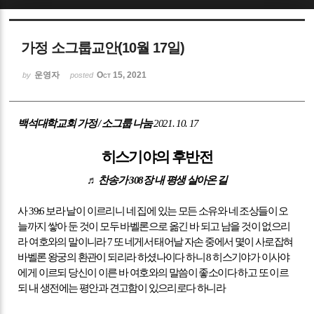
Sketchbook5, 스케치북5
가정 소그룹교안(10월 17일)
운영자
Oct 15, 2021
by
posted
백석대학교회 가정
/
소그룹 나눔
2021. 10. 17
Sketchbook5, 스케치북5
히스기야의 후반전
♬
찬송가
308
장 내 평생 살아온 길
사
39:6
보라 날이 이르리니 네 집에 있는 모든 소유와 네 조상들이 오
늘까지 쌓아 둔 것이 모두 바벨론으로 옮긴 바 되고 남을 것이 없으리
라 여호와의 말이니라
7
또 네게서 태어날 자손 중에서 몇이 사로잡혀
바벨론 왕궁의 환관이 되리라 하셨나이다 하니
8
히스기야가 이사야
에게 이르되 당신이 이른 바 여호와의 말씀이 좋소이다 하고 또 이르
되 내 생전에는 평안과 견고함이 있으리로다 하니라