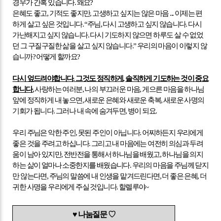
경우가 간혹 있습니다
.
왜요
?
은혜도 좋고
,
기적도 좋지만
,
고생하고 싶지는 않은 마음
...
이제는 편
하게 살고 싶은 것입니다
. “
주님
,
다시 고생하고 싶지 않습니다
.
다시
가난해지고 싶지 않습니다
.
다시 기도하지 않으면 하루도 살 수 없었
던 그 구질구질한 삶을 살고 싶지 않습니다
.”
우리의 마음이 이렇지 않
습니까
?
어떻게 할까요
?
다시 엎드려야합니다
.
그것도 정직하게
,
솔직하게 기도하는 것이 중요
합니다
.
사랑하는 여러분
,
나의 부끄러운 마음
,
게으른 마음을 하나님
앞에 정직하게 내 놓으면
,
새로운 은혜와 새로운 축복
,
새로운 사명의
기회가 됩니다
.
그러나 내 속에 숨겨두면
,
병이 되요
.
우리 주님은 악한 주인
,
못된 주인이 아닙니다
.
어찌하든지 우리에게
좋은 것을 주려고 하십니다
.
그리고 내 마음에는 여전히 의심과 두려
움이 남아 있지만
,
전반전을 통해서 하나님을 배웠고
,
하나님을 의지
하는 삶이 얼마나 소중한지를 배웠습니다
.
우리의 마음을 주님께 닫지
만 않는다면
,
주님의 말씀에 내 인생을 맡겨드린다면
,
더 좋은 은혜
,
더
귀한 사명을 우리에게 주실 것입니다
.
할렐루야
~
♥
나눔질문
♡