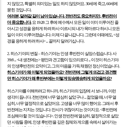
지 않았고
,
특별히 의미있는 일도 하지 않았어요
. 30
세에 죽고
, 60
세에
묻힌 것입니다
.
여러분
,
달려갈 길이 남아 있습니다
.
전반전도 중요하지만
,
후반전이
더 중요합니다
.
요
19:28
그 후에 예수께서 모든 일이 이미 이루어진 줄
아시고 성경을 응하게 하려 하사 이르시되 내가 목마르다 하시니
모든
일이 이미 이루어졌습니다
.
이제 다 끝나갑니다
.
그런데 이때에도
, <
성
경을 응하게 하려 하사
> ...
끝까지 달려가십니다
.
2.
히스기야의 변질
–
히스기야는 인생 후반전이 실망스럽습니다
.
사
39:8 ... <
내 생전에는
>
평안과 견고함이 있으리로다
...
이것이 히스기야
의 인생후반전의 요약이고
,
그의 마음을 가득 채웠던 정신이었습니다
.
히스기야가 왜 이렇게 되었을까요
?
전반전에 그렇게 뜨겁고 경건했
던 히스기야가 왜 후반부에는 이렇게 밍숭맹숭하게 되었을까요
?
히스기야를 이해하려고 하니까
,
히스기야의 입장에 서 보니까
,
이런
생각이 듭니다
.
전반전에 너무 열심히 살았구나
...
젊었을 때
,
너무 열
심히
,
너무 열정적으로 살았어요
.
고생을 너무 많이 했어요
.
그래서 후
반전에는 지치는 것입니다
.
만사가 귀찮아지는 것이지요
. <
후반전에
조심해야 할 것이 있습니다
>.
인생 전반전에 열심히
,
열정적으로 살았
던 사람들 중에
,
인생 후반전을 깊은 침체와 게으름 속에서 살아가는