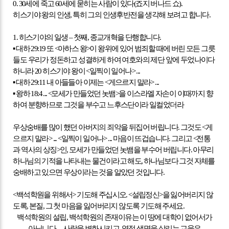
0.
30
세에 죽고
60
세에 묻히는 사람이 있다
(
죠지 버나드 쇼
).
히스기야 왕의 인생
,
특히 그의 인생후반전을 생각해 보려고 합니다
.
1.
히스기야의 일생
–
첫째
,
종교개혁을 단행합니다
.
▪
대하
29:19
또
<
아하스 왕
>
이 왕위에 있어 범죄할 때에 버린 모든 그릇
들도 우리가 정돈하고 성결하게 하여 여호와의 제단 앞에 두었나이다
하니라
20
히스기야 왕이
<
일찍이 일어나
> ...
▪
대하
29:11
내 아들들아 이제는
<
게으르지 말라
> ...
▪
왕하
18:4 ... <
모세가 만들었던 놋뱀
>
을 이스라엘 자손이 이때까지 향
하여 분향하므로 그것을 부수고 느후스단이라 일컬었더라
우상숭배를 많이 했던 아버지의 죄악을 뒤집어 버립니다
.
그것도
<
게
으르지 말라
> ... <
일찍이 일어나
> ...
마음이 뜨겁습니다
.
그리고
<
전통
과 역사의 상징
>
인
,
모세가 만들었던 놋뱀을 부수어 버립니다
.
아무리
하나님의 기적을 나타내는 물건이라고 해도
,
하나님보다 그것 자체를
숭배하고 있으면 우상이라는 것을 알았던 것입니다
.
<
백석학원을 위해서
>
기도해 주십시오
. <
설립정신
>
을 잃어버리지 않
도록
,
본질
,
그 첫 마음을 잃어버리지 않도록 기도해 주세요
.
백석학원의 설립
,
백석학원의 존재이유는 이 땅에 대학이 없어서가
아닙니다
. ...
사람을 변화시키고
,
영적 생명을 살리는 교육은