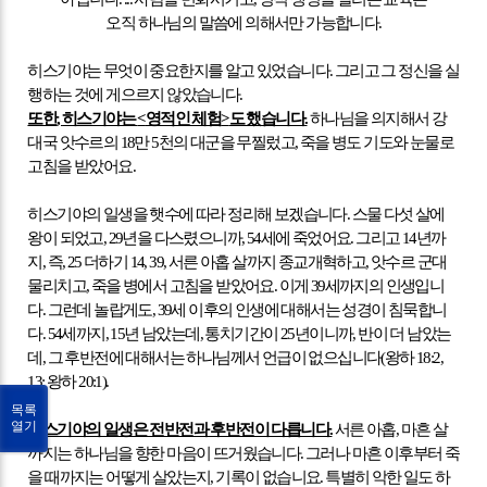
오직 하나님의 말씀에 의해서만 가능합니다
.
히스기야는 무엇이 중요한지를 알고 있었습니다
.
그리고 그 정신을 실
행하는 것에 게으르지 않았습니다
.
또한
,
히스기야는
<
영적인 체험
>
도 했습니다
.
하나님을 의지해서 강
대국 앗수르의
18
만
5
천의 대군을 무찔렀고
,
죽을 병도 기도와 눈물로
고침을 받았어요
.
히스기야의 일생을 햇수에 따라 정리해 보겠습니다
.
스물 다섯 살에
왕이 되었고
, 29
년을 다스렸으니까
, 54
세에 죽었어요
.
그리고
14
년까
지
,
즉
, 25
더하기
14, 39,
서른 아홉 살까지 종교개혁하고
,
앗수르 군대
물리치고
,
죽을 병에서 고침을 받았어요
.
이게
39
세까지의 인생입니
다
.
그런데 놀랍게도
, 39
세 이후의 인생에 대해서는 성경이 침묵합니
다
. 54
세까지
, 15
년 남았는데
,
통치기간이
25
년이니까
,
반이 더 남았는
데
,
그 후반전에 대해서는 하나님께서 언급이 없으십니다
(
왕하
18:2,
13;
왕하
20:1).
목록
열기
히스기야의 일생은 전반전과 후반전이 다릅니다
.
서른 아홉
,
마흔 살
까지는 하나님을 향한 마음이 뜨거웠습니다
.
그러나 마흔 이후부터 죽
을 때까지는 어떻게 살았는지
,
기록이 없습니요
.
특별히 악한 일도 하