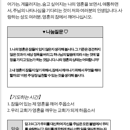
어가는
,
게을러지는
,
숨고 싶어지는 나의 영혼을 보면서
,
애통하면
서
,
주님의 나타나심을 기다리는 것이 저와 여러분의 인생입니다
.
사
랑하는 성도 여러분
,
영혼의 잠에서 깨어나십시오
.
♥
나눔질문
♡
1.
나의 영혼은 잠들어 있지 않은지 생각해 봅시다
.
그 기준은 경건하지
않은 것과 이 세상 정욕을 버리고
,
하나님의 말씀에 따라 사는 것에 열
정을 가지고 있는가 하는 것입니다
.
나의 영혼의 상태는 어떠합니까
?
2.
내 영혼이 잠들지 않기 위해서
,
잠에서 깨어나기 위해서 무엇을 해야
할까요
?
이번 주 당장 실천할 수 있는 것을 생각해 봅시다
.
【
기도하는 시간
】
1.
잠들어 있는 제 영혼을 깨어 주옵소서
2.
우리 교회가 영혼을 깨우는 교회가 되게 하옵소서
딛
2:14
그가 우리를 대신하여 자신을 주심은 모든 불법에서 우리
암송
를 속량하시고 우리를 깨끗하게 하사 선한 일을 열심히 하는 자