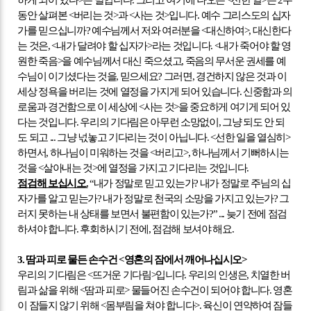
동안 살펴본
<
버리는 것
>
과
<
사는 것
>
입니다
.
예수 그리스도의 십자
가를 믿으십니까
?
예수님께서 저와 여러분을
<
대신하여
>,
대신한다
는 것은
, <
내가 달려야 할 십자가
>
라는 것입니다
. <
내가 죽어야 할 영
원한 죽음
>
을 예수님께서 대신 죽으셨고
,
죽음의 무서운 권세를 예
수님이 이기셨다는 것을
,
믿으세요
?
그러면
,
경건하지 않은 것과 이
세상 정욕을 버리는 것에 열정을 가지게 되어 있습니다
.
신중함과 의
로움과 경건함으로 이 세상에
<
사는 것
>
을 중요하게 여기게 되어 있
다는 것입니다
.
우리의 기다림은 아무런 소망없이
,
그냥 되도 안 되
도 되고
...
그냥 넋놓고 기다리는 것이 아닙니다
. <
선한 일을 열심히
>
하면서
,
하나님이 미워하는 것을
<
버리고
>,
하나님께서 기뻐하시는
것을
<
살아내는 것
>
에 열정을 가지고 기다리는 것입니다
.
점검해 보십시오
.
“
내가 정말로 믿고 있는가
?
내가 정말로 주님의 십
자가를 알고 믿는가
?
내가 정말로 천국의 소망을 가지고 있는가
?
그
러지 못하는 내 상태를 보면서 불편함이 있는가
?” ...
늦기 전에 점검
하셔야 합니다
.
후회하시기 전에
,
점검해 보셔야 해요
.
3.
땀과 피로 물든 손수건
<
영혼의 잠에서 깨어나십시오
>
우리의 기다림은
<
뜨거운 기다림
>
입니다
.
우리의 인생은
,
치열한 버
림과 삶을 위해
<
땀과 피로
>
물들어진 손수건이 되어야 합니다
.
영혼
이 잠들지 않기 위해
<
몸부림을 쳐야 합니다
>.
육신이 연약하여 잠들