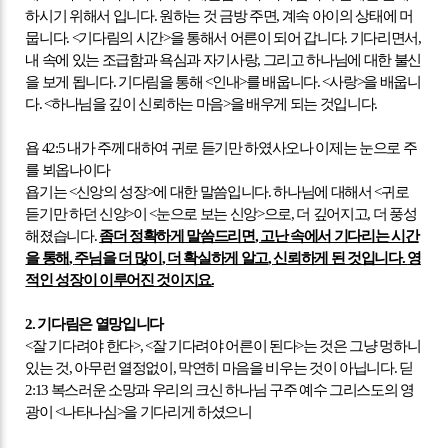
하시기 위해서 입니다
.
원하는 것 금방 주면
,
계속 아이의 상태에 머
뭅니다
. <
기다림의 시간
>
을 통해서 어른이 되어 갑니다
.
기다리면서
,
내 속에 있는 조급함과 욕심과 자기사랑
,
그리고 하나님에 대한 불신
을 보게 됩니다
.
기다림을 통해
<
인내
>
를 배웁니다
. <
사랑
>
을 배웁니
다
. <
하나님을 깊이 신뢰하는 마음
>
을 배우게 되는 것입니다
.
욥
42:5
내가 주께 대하여 귀로 듣기만 하였사오나 이제는 눈으로 주
를 뵈옵나이다
욥기는
<
신앙의 성장
>
에 대한 말씀입니다
.
하나님에 대해서
<
귀로
듣기만 하던 신앙
>
이
<
눈으로 보는 신앙
>
으로
,
더 깊어지고
,
더 풍성
해졌습니다
.
좀더 정확하게 말씀드리면
,
고난 속에서 기다리는 시간
을 통해
,
주님을 더 많이
,
더 확실하게 알고
,
신뢰하게 된 것입니다
.
영
적인 성장이 이루어진 것이지요
.
2.
기다림은 열망입니다
<
잘 기다려야 한다
>, <
잘 기다려야 어른이 된다
>
는 것은 그냥 멍하니
있는 것
,
아무런 열정없이
,
막연히 마음을 비우는 것이 아닙니다
.
딛
2:13
복스러운 소망과 우리의 크신 하나님 구주 예수 그리스도의 영
광이
<
나타나심
>
을 기다리게 하셨으니