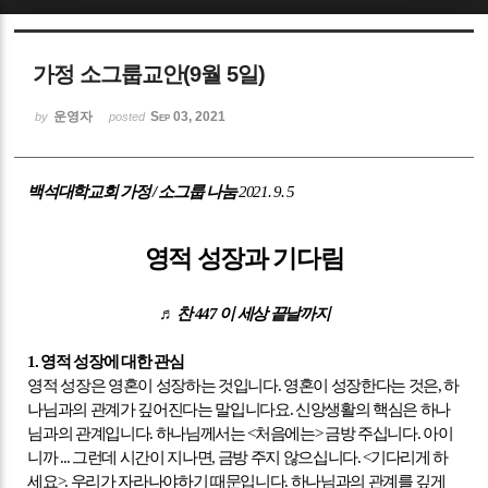
Sketchbook5, 스케치북5
가정 소그룹교안(9월 5일)
운영자
Sep 03, 2021
by
posted
백석대학교회 가정
/
소그룹 나눔
2021. 9. 5
Sketchbook5, 스케치북5
영적 성장과 기다림
♬ 찬
447
이 세상 끝날까지
1.
영적 성장에 대한 관심
영적 성장은 영혼이 성장하는 것입니다
.
영혼이 성장한다는 것은
,
하
나님과의 관계가 깊어진다는 말입니다요
.
신앙생활의 핵심은 하나
님과의 관계입니다
.
하나님께서는
<
처음에는
>
금방 주십니다
.
아이
니까
...
그런데 시간이 지나면
,
금방 주지 않으십니다
. <
기다리게 하
세요
>.
우리가 자라나야하기 때문입니다
.
하나님과의 관계를 깊게