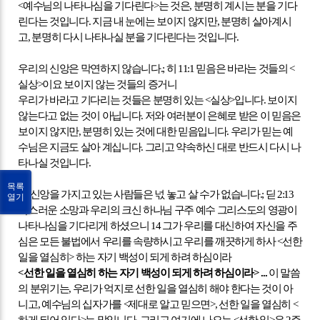
<
예수님의 나타나심을 기다린다
>
는 것은
,
분명히 계시는 분을 기다
린다는 것입니다
.
지금 내 눈에는 보이지 않지만
,
분명히 살아계시
고
,
분명히 다시 나타나실 분을 기다린다는 것입니다
.
우리의 신앙은 막연하지 않습니다
.;
히
11:1
믿음은 바라는 것들의
<
실상
>
이요 보이지 않는 것들의 증거니
우리가 바라고 기다리는 것들은 분명히 있는
<
실상
>
입니다
.
보이지
않는다고 없는 것이 아닙니다
.
저와 여러분이 은혜로 받은 이 믿음은
보이지 않지만
,
분명히 있는 것에 대한 믿음입니다
.
우리가 믿는 예
수님은 지금도 살아 계십니다
.
그리고 약속하신 대로 반드시 다시 나
타나실 것입니다
.
목록
이 신앙을 가지고 있는 사람들은 넋 놓고 살 수가 없습니다
.;
딛
2:13
열기
복스러운 소망과 우리의 크신 하나님 구주 예수 그리스도의 영광이
나타나심을 기다리게 하셨으니
14
그가 우리를 대신하여 자신을 주
심은 모든 불법에서 우리를 속량하시고 우리를 깨끗하게 하사
<
선한
일을 열심히
>
하는 자기 백성이 되게 하려 하심이라
<
선한 일을 열심히 하는 자기 백성이 되게 하려 하심이라
> ...
이 말씀
의 분위기는
,
우리가 억지로 선한 일을 열심히 해야 한다는 것이 아
니고
,
예수님의 십자가를
<
제대로 알고 믿으면
>,
선한 일을 열심히
<
하게 되어 있다
>
는 말입니다
.
그리고 여기에 나오는
<
선한 일
>
은
2
주